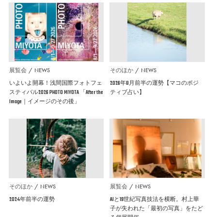
展覧会
NEWS
そのほか
NEWS
いよいよ開幕！浅間国際フォトフェ
2026年8月前半の運勢【マコのポジ
スティバル2026 PHOTO MIYOTA 「After the
ティブ占い】
Image｜イメージのその後」
そのほか
NEWS
展覧会
NEWS
2024年前半の運勢
AIと19世紀写真技法を横断。村上華
子が失われた「最初の写真」をたど