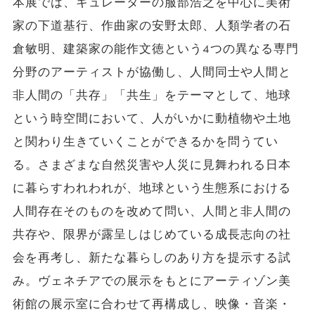
本展では、キュレーターの服部浩之を中心に美術
家の下道基行、作曲家の安野太郎、人類学者の石
倉敏明、建築家の能作文徳という4つの異なる専門
分野のアーティストが協働し、人間同士や人間と
非人間の「共存」「共生」をテーマとして、地球
という時空間において、人がいかに動植物や土地
と関わり生きていくことができるかを問うてい
る。さまざまな自然災害や人災に見舞われる日本
に暮らすわれわれが、地球という生態系における
人間存在そのものを改めて問い、人間と非人間の
共存や、限界が露呈しはじめている成長志向の社
会を再考し、新たな暮らしのあり方を提示する試
み。ヴェネチアでの展示をもとにアーティゾン美
術館の展示室に合わせて再構成し、映像・音楽・