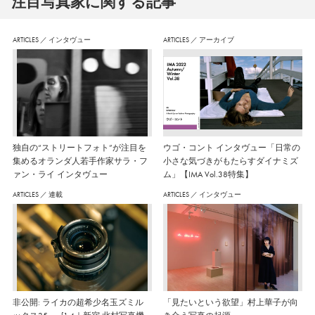
注⽬写真家に関する記事
ARTICLES
／
インタヴュー
ARTICLES
／
アーカイブ
独自の“ストリートフォト”が注目を
ウゴ・コント インタヴュー「日常の
集めるオランダ人若手作家サラ・フ
小さな気づきがもたらすダイナミズ
ァン・ライ インタヴュー
ム」【IMA Vol.38特集】
ARTICLES
／
連載
ARTICLES
／
インタヴュー
非公開: ライカの超希少名玉ズミル
「見たいという欲望」村上華子が向