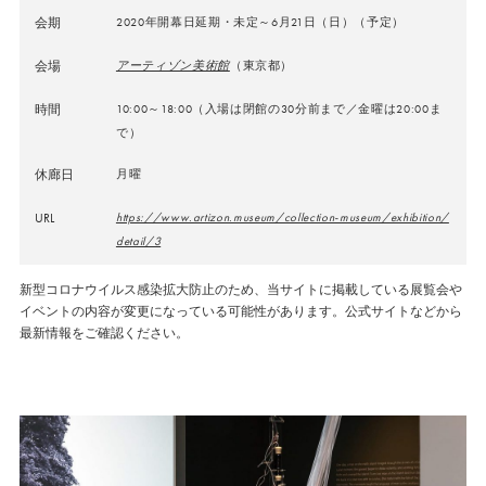
会期
2020年開幕日延期・未定～6月21日（日）（予定）
会場
アーティゾン美術館
（東京都）
時間
10:00～18:00（入場は閉館の30分前まで／金曜は20:00ま
で）
休廊日
月曜
URL
https://www.artizon.museum/collection-museum/exhibition/
detail/3
新型コロナウイルス感染拡大防止のため、当サイトに掲載している展覧会や
イベントの内容が変更になっている可能性があります。公式サイトなどから
最新情報をご確認ください。