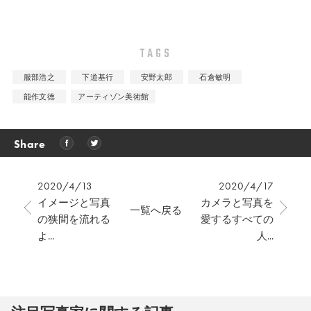
TAGS
服部浩之
下道基行
安野太郎
石倉敏明
能作文徳
アーティゾン美術館
Share
2020/4/13
2020/4/17
イメージと写真
カメラと写真を
一覧へ戻る
の狭間を流れる
愛するすべての
よ...
人...