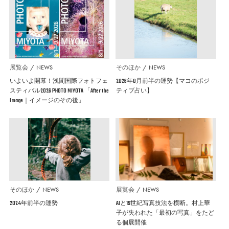
展覧会
NEWS
そのほか
NEWS
いよいよ開幕！浅間国際フォトフェ
2026年8月前半の運勢【マコのポジ
スティバル2026 PHOTO MIYOTA 「After the
ティブ占い】
Image｜イメージのその後」
そのほか
NEWS
展覧会
NEWS
2024年前半の運勢
AIと19世紀写真技法を横断。村上華
子が失われた「最初の写真」をたど
る個展開催