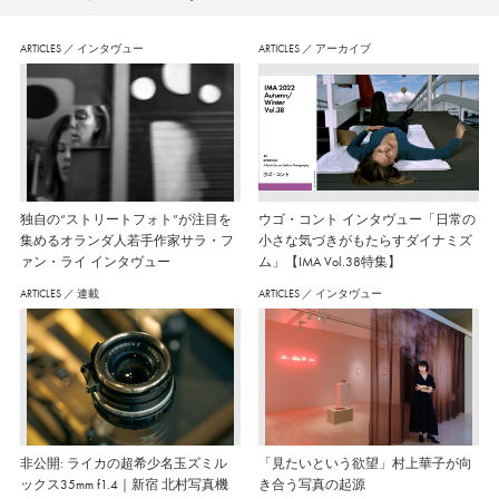
ARTICLES
／
インタヴュー
ARTICLES
／
アーカイブ
独自の“ストリートフォト”が注目を
ウゴ・コント インタヴュー「日常の
集めるオランダ人若手作家サラ・フ
小さな気づきがもたらすダイナミズ
ァン・ライ インタヴュー
ム」【IMA Vol.38特集】
ARTICLES
／
連載
ARTICLES
／
インタヴュー
非公開: ライカの超希少名玉ズミル
「見たいという欲望」村上華子が向
ックス35mm f1.4｜新宿 北村写真機
き合う写真の起源