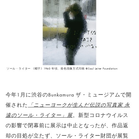
ソール・ライター 《帽子》1960 年頃、発色現像方式印画 ©︎Saul Leiter Foundation
今年1月に渋谷のBunkamura ザ・ミュージアムで開
催された
「ニューヨークが生んだ伝説の写真家 永
遠のソール・ライター」展
。新型コロナウイルス
の影響で閉幕前に展示は中止となったが、作品返
却の目処が立たず、ソール・ライター財団が展覧