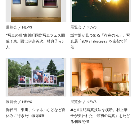
展覧会
NEWS
展覧会
NEWS
”写真の町”東川町国際写真フェス開
坂本陽が見つめる「存在の光」。写
催！東川賞は伊奈英次、林典子ら5
真展「BEAM / Telescope」を京都で開
人
催
展覧会
NEWS
展覧会
NEWS
御代田、東川、シャネルなどなど夏
AIと19世紀写真技法を横断。村上華
休みに行きたい展示6選
子が失われた「最初の写真」をたど
る個展開催