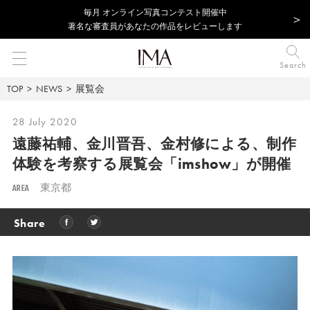
毎⽉ オンライン写真コンテスト開催中
著名な審査員があなたの作品をレビューします
Search
TOP
NEWS
展覧会
28 July 2020
遠藤祐輔、金川晋吾、金村修による、制作
体験を考察する展覧会「imshow」が開催
AREA
東京都
Share