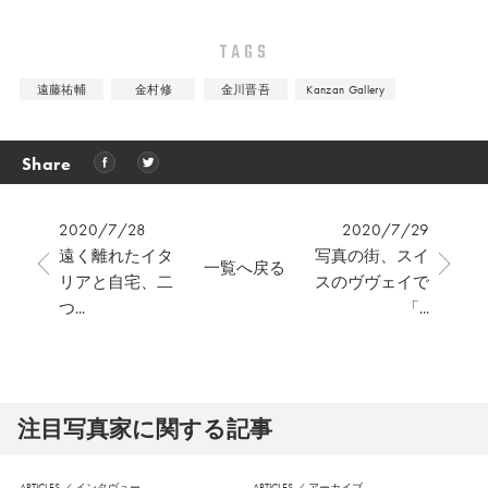
TAGS
遠藤祐輔
金村修
金川晋吾
Kanzan Gallery
Share
2020/7/28
2020/7/29
遠く離れたイタ
写真の街、スイ
一覧へ戻る
リアと自宅、二
スのヴヴェイで
つ...
「...
注⽬写真家に関する記事
ARTICLES
／
インタヴュー
ARTICLES
／
アーカイブ