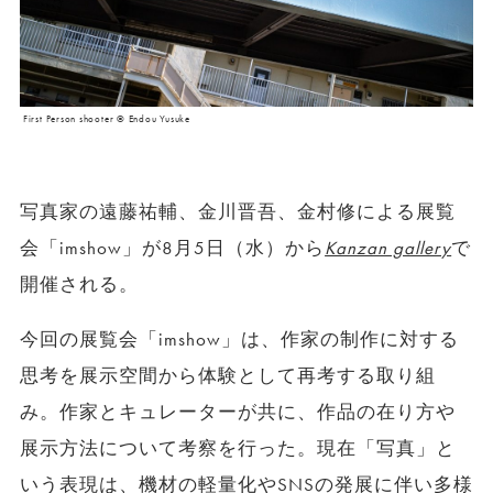
First Person shooter © Endou Yusuke
写真家の遠藤祐輔、金川晋吾、金村修による展覧
会「imshow」が8月5日（水）から
Kanzan gallery
で
開催される。
今回の展覧会「imshow」は、作家の制作に対する
思考を展示空間から体験として再考する取り組
み。作家とキュレーターが共に、作品の在り方や
展示方法について考察を行った。現在「写真」と
いう表現は、機材の軽量化やSNSの発展に伴い多様