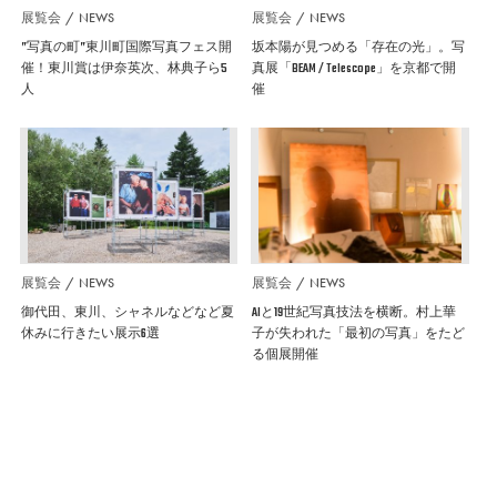
展覧会
NEWS
展覧会
NEWS
”写真の町”東川町国際写真フェス開
坂本陽が見つめる「存在の光」。写
催！東川賞は伊奈英次、林典子ら5
真展「BEAM / Telescope」を京都で開
人
催
展覧会
NEWS
展覧会
NEWS
御代田、東川、シャネルなどなど夏
AIと19世紀写真技法を横断。村上華
休みに行きたい展示6選
子が失われた「最初の写真」をたど
る個展開催