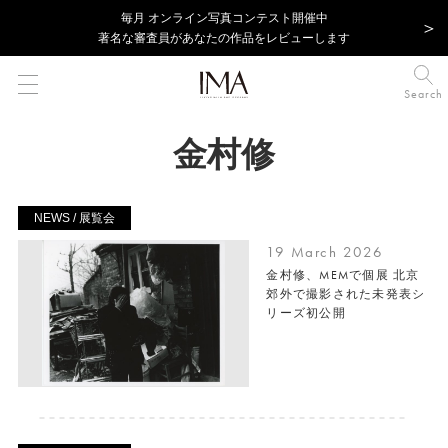
毎⽉ オンライン写真コンテスト開催中
著名な審査員があなたの作品をレビューします
Search
金村修
NEWS / 展覧会
19 March 2026
金村修、MEMで個展 北京
郊外で撮影された未発表シ
リーズ初公開