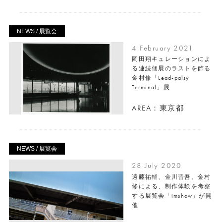
NEWS / 展覧会
4 February 2021
岡田翔キュレーションによ
る連続個展のラストを飾る
金村修「Lead-palsy
Terminal」展
AREA：東京都
NEWS / 展覧会
28 July 2020
遠藤祐輔、金川晋吾、金村
修による、制作体験を考察
する展覧会「imshow」が開
催