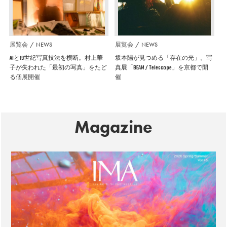
展覧会
NEWS
展覧会
NEWS
AIと19世紀写真技法を横断。村上華
坂本陽が見つめる「存在の光」。写
子が失われた「最初の写真」をたど
真展「BEAM / Telescope」を京都で開
る個展開催
催
Magazine