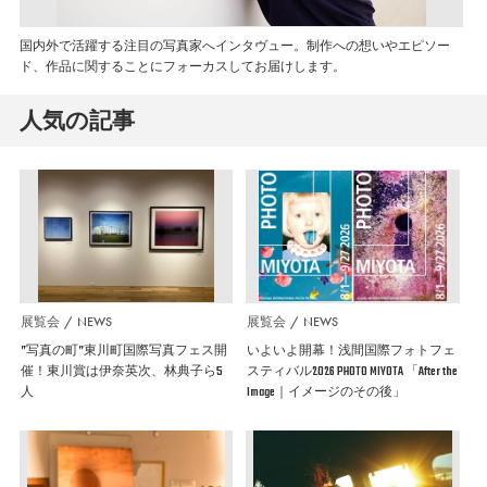
国内外で活躍する注目の写真家へインタヴュー。制作への想いやエピソー
ド、作品に関することにフォーカスしてお届けします。
人気の記事
展覧会
NEWS
展覧会
NEWS
”写真の町”東川町国際写真フェス開
いよいよ開幕！浅間国際フォトフェ
催！東川賞は伊奈英次、林典子ら5
スティバル2026 PHOTO MIYOTA 「After the
人
Image｜イメージのその後」