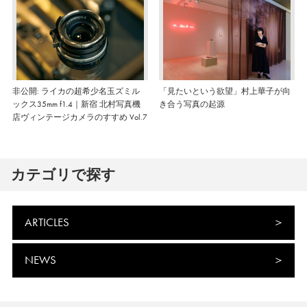
非公開: ライカの超希少名玉ズミル
「見たいという欲望」村上華子が向
ックス35mm f1.4｜新宿 北村写真機
き合う写真の起源
店ヴィンテージカメラのすすめ Vol.7
カテゴリで探す
ARTICLES
NEWS