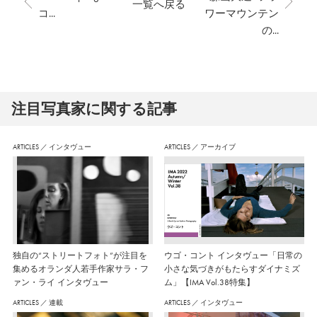
一覧へ戻る
コ...
ワーマウンテン
の...
注⽬写真家に関する記事
ARTICLES
／
インタヴュー
ARTICLES
／
アーカイブ
独自の“ストリートフォト”が注目を
ウゴ・コント インタヴュー「日常の
集めるオランダ人若手作家サラ・フ
小さな気づきがもたらすダイナミズ
ァン・ライ インタヴュー
ム」【IMA Vol.38特集】
ARTICLES
／
連載
ARTICLES
／
インタヴュー