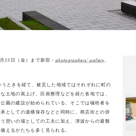
、9月25日（金）まで新宿・
photographers’ gallery
、
いうときを経て、被災した地域ではそれぞれに町の
模な土地の嵩上げ、区画整理などを経た各地では、
念公園の建設が始められている。そこでは犠牲者を
継承としての遺構保存などと同時に、商店街との併
集う憩いの場としての工夫に加え、津波からの避難
を備えるかたちも多く見られる。