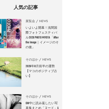
人気の記事
展覧会
NEWS
いよいよ開幕！浅間国
際フォトフェスティバ
ル2026 PHOTO MIYOTA 「After
the Image｜イメージのそ
の後」
そのほか
NEWS
2026年8月前半の運勢
【マコのポジティブ占
い】
そのほか
NEWS
GW中に読み返したい写
真集まとめ「ヌード」5