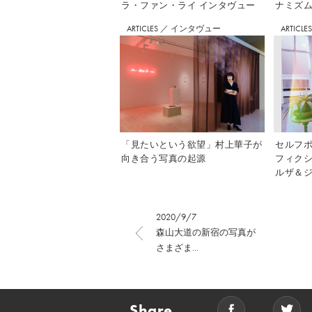
ラ・ファン・ライ インタヴュー
ナミズム」
ARTICLES
／
インタヴュー
ARTICLE
「見たいという欲望」村上華子が
セルフ
向き合う写真の起源
フィク
ルザ＆ジ
2020/9/7
森山大道の新宿の写真が
さまざま...
Share