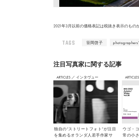
2021年3月以前の価格表記は税抜き表示のも
TAGS
笹岡啓子
photographers’
注⽬写真家に関する記事
ARTICLES
／
インタヴュー
ARTICLE
独自の“ストリートフォト”が注目
ウゴ・コ
を集めるオランダ人若手作家サ
常の小