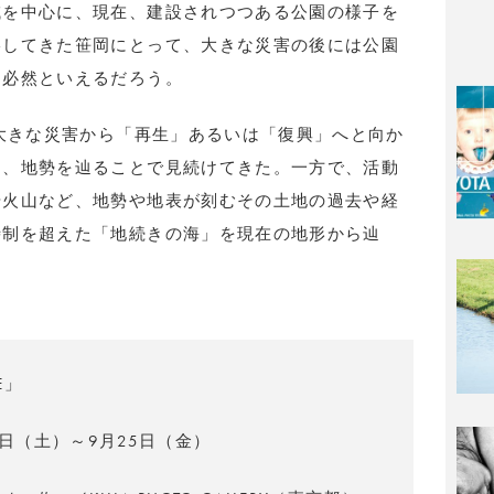
域を中心に、現在、建設されつつある公園の様子を
影してきた笹岡にとって、大きな災害の後には公園
は必然といえるだろう。
は大きな災害から「再生」あるいは「復興」へと向か
を、地勢を辿ることで見続けてきた。一方で、活動
や火山など、地勢や地表が刻むその土地の過去や経
時制を超えた「地続きの海」を現在の地形から辿
E」
5日（土）～9月25日（金）