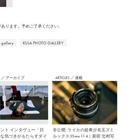
のがあります。予めご了承ください。
 gallery
KULA PHOTO GALLERY
S
／
アーカイブ
ARTICLES
／
連載
ント インタヴュー「日
非公開: ライカの超希少名玉ズミ
さな気づきがもたらすダイ
ルックス35mm f1.4｜新宿 北村写