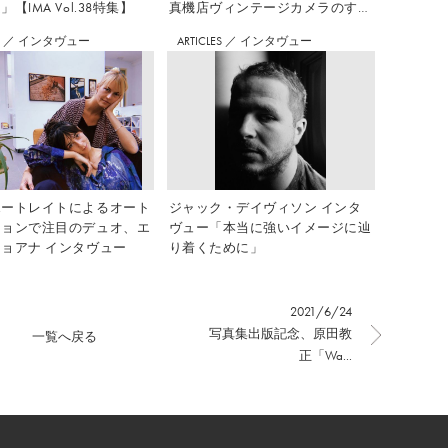
【IMA Vol.38特集】
真機店ヴィンテージカメラのすす
め Vol.7
S
／
インタヴュー
ARTICLES
／
インタヴュー
ポートレイトによるオート
ジャック・デイヴィソン インタ
ションで注目のデュオ、エ
ヴュー「本当に強いイメージに辿
ョアナ インタヴュー
り着くために」
2021/6/24
写真集出版記念、原田教
一覧へ戻る
正「Wa...