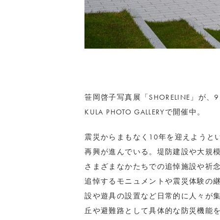
笹岡啓子写真展「SHORELINE」が
KULA PHOTO GALLERYで開催中。
震災からまもなく10年を迎えようと
再興が進んでいる。堤防建設や大規
さまざまなかたちでの追悼施設や祈
追悼するモニュメントや震災体験の
設や遊具の設置など日常的に人々が
丘や避難路として具体的な防災機能