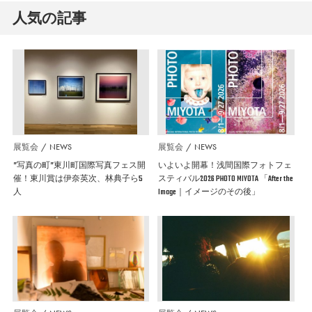
人気の記事
展覧会
NEWS
展覧会
NEWS
”写真の町”東川町国際写真フェス開
いよいよ開幕！浅間国際フォトフェ
催！東川賞は伊奈英次、林典子ら5
スティバル2026 PHOTO MIYOTA 「After the
人
Image｜イメージのその後」