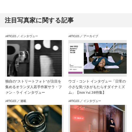
注⽬写真家に関する記事
ARTICLES
／
インタヴュー
ARTICLES
／
アーカイブ
独自の“ストリートフォト”が注目を
ウゴ・コント インタヴュー「日常の
集めるオランダ人若手作家サラ・フ
小さな気づきがもたらすダイナミズ
ァン・ライ インタヴュー
ム」【IMA Vol.38特集】
ARTICLES
／
連載
ARTICLES
／
インタヴュー