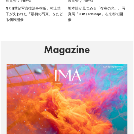
展覧会
NEWS
展覧会
NEWS
AIと19世紀写真技法を横断。村上華
坂本陽が見つめる「存在の光」。写
子が失われた「最初の写真」をたど
真展「BEAM / Telescope」を京都で開
る個展開催
催
Magazine