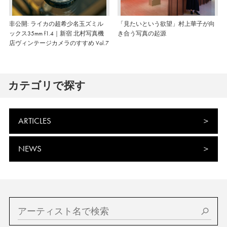
非公開: ライカの超希少名玉ズミル
「見たいという欲望」村上華子が向
ックス35mm f1.4｜新宿 北村写真機
き合う写真の起源
店ヴィンテージカメラのすすめ Vol.7
カテゴリで探す
ARTICLES
NEWS