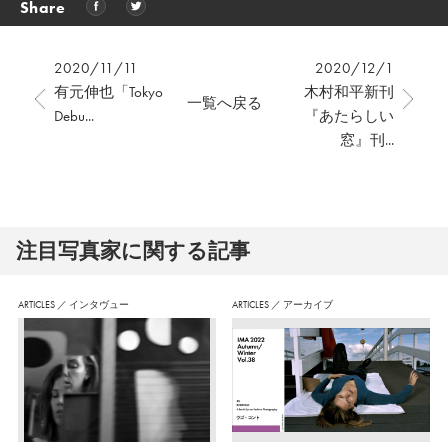
Share
2020/11/11
2020/12/1
有元伸也「Tokyo
木村和平新刊
一覧へ戻る
Debu...
『あたらしい
窓』刊...
注⽬写真家に関する記事
ARTICLES
／
インタヴュー
ARTICLES
／
アーカイブ