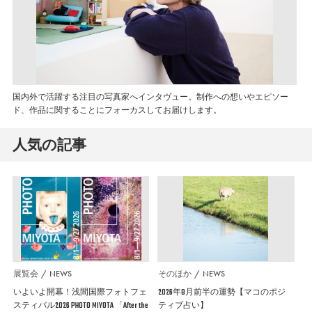
国内外で活躍する注目の写真家へインタヴュー。制作への想いやエピソー
ド、作品に関することにフォーカスしてお届けします。
人気の記事
展覧会
NEWS
そのほか
NEWS
いよいよ開幕！浅間国際フォトフェ
2026年8月前半の運勢【マコのポジ
スティバル2026 PHOTO MIYOTA 「After the
ティブ占い】