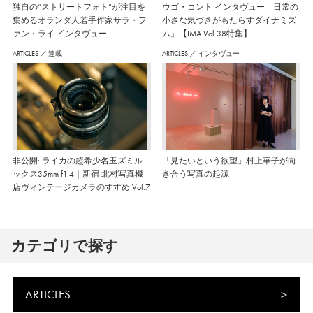
独自の“ストリートフォト”が注目を
ウゴ・コント インタヴュー「日常の
集めるオランダ人若手作家サラ・フ
小さな気づきがもたらすダイナミズ
ァン・ライ インタヴュー
ム」【IMA Vol.38特集】
ARTICLES
／
連載
ARTICLES
／
インタヴュー
非公開: ライカの超希少名玉ズミル
「見たいという欲望」村上華子が向
ックス35mm f1.4｜新宿 北村写真機
き合う写真の起源
店ヴィンテージカメラのすすめ Vol.7
カテゴリで探す
ARTICLES