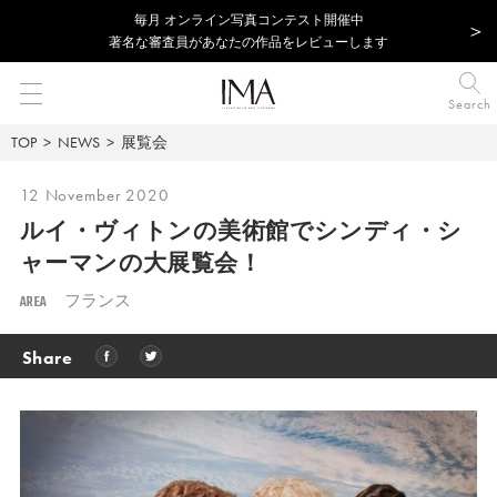
毎⽉ オンライン写真コンテスト開催中
著名な審査員があなたの作品をレビューします
Search
TOP
NEWS
展覧会
12 November 2020
ルイ・ヴィトンの美術館で
シンディ・シ
ャーマンの大展覧会！
AREA
フランス
Share