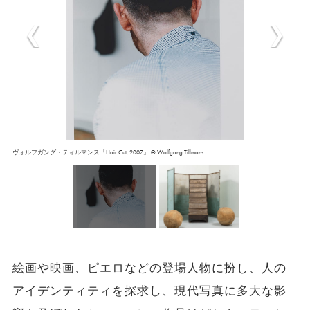
ヴォルフガング・ティルマンス「Hair Cut, 2007」 © Wolfgang Tillmans
絵画や映画、ピエロなどの登場人物に扮し、人の
アイデンティティを探求し、現代写真に多大な影