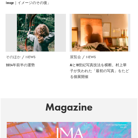
Image｜イメージのその後」
そのほか
NEWS
展覧会
NEWS
2024年前半の運勢
AIと19世紀写真技法を横断。村上華
子が失われた「最初の写真」をたど
る個展開催
Magazine