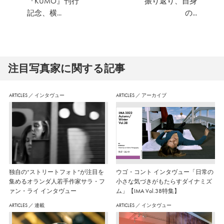
『KUMO』刊行
振り返り、自身
記念、横...
の...
注⽬写真家に関する記事
ARTICLES
／
インタヴュー
ARTICLES
／
アーカイブ
独自の“ストリートフォト”が注目を
ウゴ・コント インタヴュー「日常の
集めるオランダ人若手作家サラ・フ
小さな気づきがもたらすダイナミズ
ァン・ライ インタヴュー
ム」【IMA Vol.38特集】
ARTICLES
／
連載
ARTICLES
／
インタヴュー