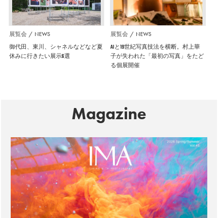
展覧会
NEWS
展覧会
NEWS
御代田、東川、シャネルなどなど夏
AIと19世紀写真技法を横断。村上華
休みに行きたい展示6選
子が失われた「最初の写真」をたど
る個展開催
Magazine