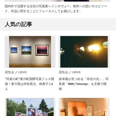
国内外で活躍する注目の写真家へインタヴュー。制作への想いやエピソー
ド、作品に関することにフォーカスしてお届けします。
人気の記事
展覧会
NEWS
展覧会
NEWS
”写真の町”東川町国際写真フェス開
坂本陽が見つめる「存在の光」。写
催！東川賞は伊奈英次、林典子ら5
真展「BEAM / Telescope」を京都で開
人
催