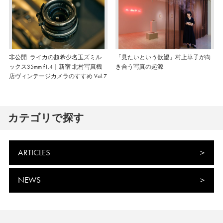
非公開: ライカの超希少名玉ズミル
「見たいという欲望」村上華子が向
ックス35mm f1.4｜新宿 北村写真機
き合う写真の起源
店ヴィンテージカメラのすすめ Vol.7
カテゴリで探す
ARTICLES
NEWS