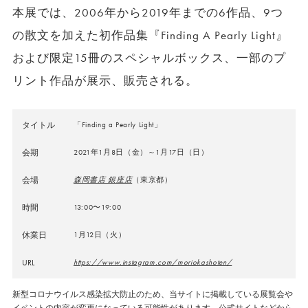
本展では、2006年から2019年までの6作品、9つ
の散文を加えた初作品集『Finding A Pearly Light』
および限定15冊のスペシャルボックス、一部のプ
リント作品が展示、販売される。
タイトル
「Finding a Pearly Light」
会期
2021年1月8日（金）～1月17日（日）
会場
森岡書店 銀座店
（東京都）
時間
13:00〜19:00
休業日
1月12日（火）
URL
https://www.instagram.com/moriokashoten/
新型コロナウイルス感染拡大防止のため、当サイトに掲載している展覧会や
イベントの内容が変更になっている可能性があります。公式サイトなどから