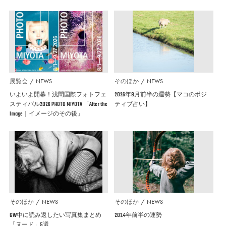
展覧会
NEWS
そのほか
NEWS
いよいよ開幕！浅間国際フォトフェ
2026年8月前半の運勢【マコのポジ
スティバル2026 PHOTO MIYOTA 「After the
ティブ占い】
Image｜イメージのその後」
そのほか
NEWS
そのほか
NEWS
GW中に読み返したい写真集まとめ
2024年前半の運勢
「ヌード」5選