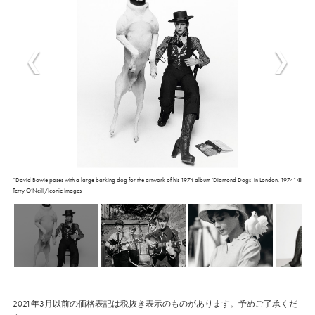
“David Bowie poses with a large barking dog for the artwork of his 1974 album ‘Diamond Dogs’ in London, 1974” ©
Terry O’Neill/Iconic Images
2021年3月以前の価格表記は税抜き表示のものがあります。予めご了承くだ