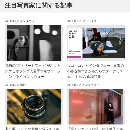
注⽬写真家に関する記事
ARTICLES
／
インタヴュー
ARTICLES
／
アーカイブ
独自の“ストリートフォト”が注目を
ウゴ・コント インタヴュー「日常の
集めるオランダ人若手作家サラ・フ
小さな気づきがもたらすダイナミズ
ァン・ライ インタヴュー
ム」【IMA Vol.38特集】
ARTICLES
／
連載
ARTICLES
／
インタヴュー
非公開: ライカの超希少名玉ズミル
「見たいという欲望」村上華子が向