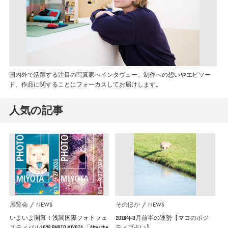
国内外で活躍する注目の写真家へインタヴュー。制作への想いやエピソー
ド、作品に関することにフォーカスしてお届けします。
人気の記事
展覧会
NEWS
そのほか
NEWS
いよいよ開幕！浅間国際フォトフェ
2026年8月前半の運勢【マコのポジ
スティバル2026 PHOTO MIYOTA 「After the
ティブ占い】