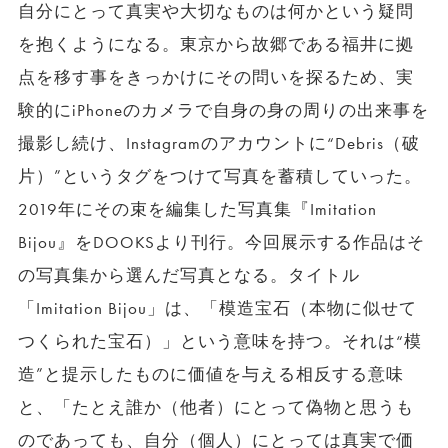
自分にとって真実や大切なものは何かという疑問
を抱くようになる。東京から故郷である福井に拠
点を移す事をきっかけにその問いを探るため、実
験的にiPhoneのカメラで自身の身の周りの出来事を
撮影し続け、Instagramのアカウントに“Debris（破
片）”というタグをつけて写真を蓄積していった。
2019年にその束を編集した写真集『Imitation
Bijou』をDOOKSより刊行。今回展示する作品はそ
の写真集から選んだ写真となる。タイトル
「Imitation Bijou」は、「模造宝石（本物に似せて
つくられた宝石）」という意味を持つ。それは“模
造”と提示したものに価値を与える相反する意味
と、「たとえ誰か（他者）にとって偽物と思うも
のであっても、自分（個人）にとっては真実で価