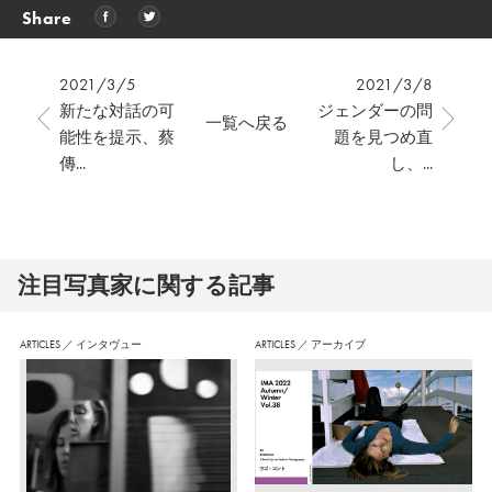
Share
2021/3/5
2021/3/8
新たな対話の可
ジェンダーの問
一覧へ戻る
能性を提示、蔡
題を見つめ直
傳...
し、...
注⽬写真家に関する記事
ARTICLES
／
インタヴュー
ARTICLES
／
アーカイブ