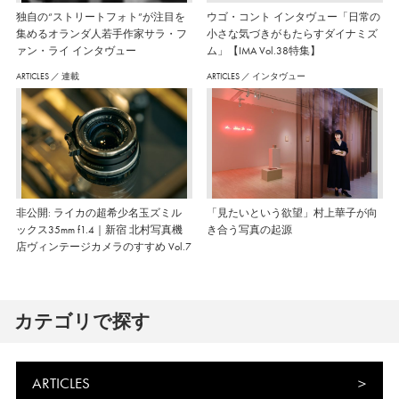
独自の“ストリートフォト”が注目を
ウゴ・コント インタヴュー「日常の
集めるオランダ人若手作家サラ・フ
小さな気づきがもたらすダイナミズ
ァン・ライ インタヴュー
ム」【IMA Vol.38特集】
ARTICLES
／
連載
ARTICLES
／
インタヴュー
非公開: ライカの超希少名玉ズミル
「見たいという欲望」村上華子が向
ックス35mm f1.4｜新宿 北村写真機
き合う写真の起源
店ヴィンテージカメラのすすめ Vol.7
カテゴリで探す
ARTICLES