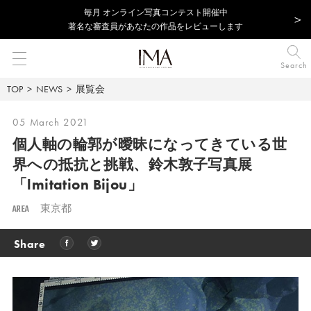
毎⽉ オンライン写真コンテスト開催中
著名な審査員があなたの作品をレビューします
Search
TOP
NEWS
展覧会
05 March 2021
個人軸の輪郭が曖昧になってきている世
界への抵抗と挑戦、鈴木敦子写真展
「lmitation Bijou」
AREA
東京都
Share