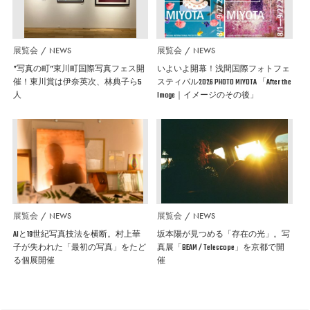
展覧会
NEWS
展覧会
NEWS
”写真の町”東川町国際写真フェス開
いよいよ開幕！浅間国際フォトフェ
催！東川賞は伊奈英次、林典子ら5
スティバル2026 PHOTO MIYOTA 「After the
人
Image｜イメージのその後」
展覧会
NEWS
展覧会
NEWS
AIと19世紀写真技法を横断。村上華
坂本陽が見つめる「存在の光」。写
子が失われた「最初の写真」をたど
真展「BEAM / Telescope」を京都で開
る個展開催
催