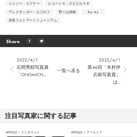
ジェシー・エグナー
ピョートル・ズビエルスキ
アレクサンダー・エゴロフ
野々山裕樹
Ryu Ika
清里フォトアートミュージアム
Share
2022/4/1
2022/4/1
石間秀耶写真展
第46回「木村伊
一覧へ戻る
「ONOMICH...
兵衛写真賞」
は...
注⽬写真家に関する記事
ARTICLES
／
インタヴュー
ARTICLES
／
アーカイブ