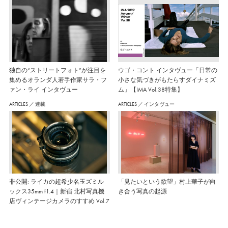
独自の“ストリートフォト”が注目を
ウゴ・コント インタヴュー「日常の
集めるオランダ人若手作家サラ・フ
小さな気づきがもたらすダイナミズ
ァン・ライ インタヴュー
ム」【IMA Vol.38特集】
ARTICLES
／
連載
ARTICLES
／
インタヴュー
非公開: ライカの超希少名玉ズミル
「見たいという欲望」村上華子が向
ックス35mm f1.4｜新宿 北村写真機
き合う写真の起源
店ヴィンテージカメラのすすめ Vol.7