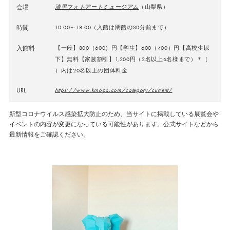
会場
清里フォトアートミュージアム
（山梨県）
時間
10:00～18:00（入館は閉館の30分前まで）
入館料
【一般】800（600）円【学生】600（400）円【高校生以
下】無料【家族割引】1,200円（2名以上6名様まで）＊（
）内は20名以上の団体料金
URL
https://www.kmopa.com/category/current/
新型コロナウイルス感染拡大防止のため、当サイトに掲載している展覧会や
イベントの内容が変更になっている可能性があります。公式サイトなどから
最新情報をご確認ください。