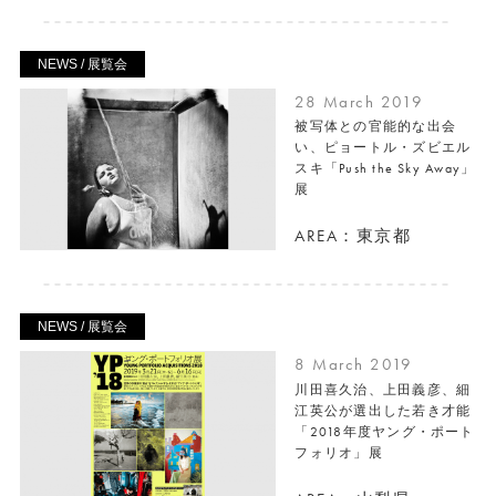
NEWS / 展覧会
28 March 2019
被写体との官能的な出会
い、ピョートル・ズビエル
スキ「Push the Sky Away」
展
AREA：東京都
NEWS / 展覧会
8 March 2019
川田喜久治、上田義彦、細
江英公が選出した若き才能
「2018年度ヤング・ポート
フォリオ」展