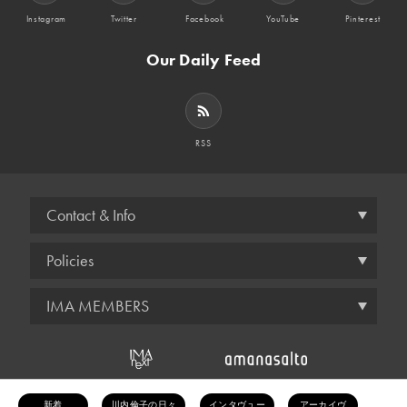
Instagram
Twitter
Facebook
YouTube
Pinterest
Our Daily Feed
RSS
Contact & Info
Policies
IMA MEMBERS
© amana inc.
新着
川内倫子の日々
インタヴュー
アーカイヴ