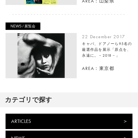
AREA：山梨県
NEWS / 展覧会
22 December 2017
キャパ、ドアノーら95名の
厳選作品を展示「原点を、
永遠に。－2018－」
AREA：東京都
カテゴリで探す
ARTICLES