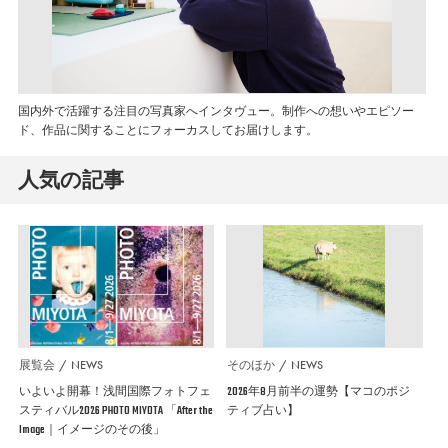
国内外で活躍する注目の写真家へインタヴュー。制作への想いやエピソー
ド、作品に関することにフォーカスしてお届けします。
人気の記事
展覧会
NEWS
そのほか
NEWS
いよいよ開幕！浅間国際フォトフェ
2026年8月前半の運勢【マコのポジ
スティバル2026 PHOTO MIYOTA 「After the
ティブ占い】
Image｜イメージのその後」