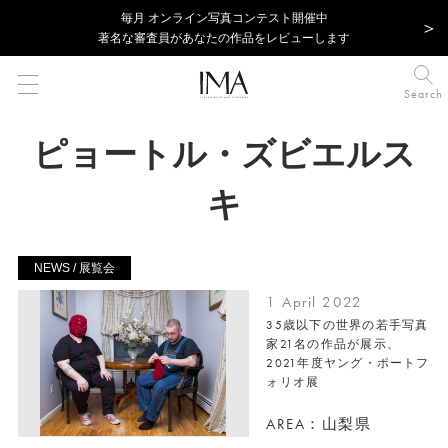
毎⽉ オンライン写真コンテスト開催中
著名な審査員があなたの作品をレビューします
Search
ピョートル・ズビエルス
キ
NEWS / 展覧会
1 April 2022
35歳以下の世界の若手写真
家21名の作品が展示、
2021年度ヤング・ポートフ
ォリオ展
AREA：山梨県