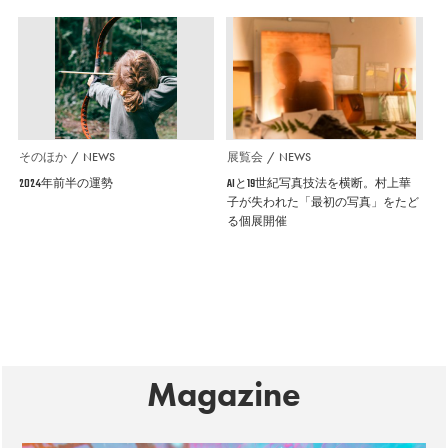
そのほか
NEWS
展覧会
NEWS
2024年前半の運勢
AIと19世紀写真技法を横断。村上華
子が失われた「最初の写真」をたど
る個展開催
Magazine