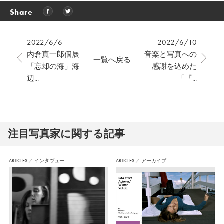
Share
2022/6/6
2022/6/10
内倉真一郎個展
音楽と写真への
一覧へ戻る
「忘却の海」海
感謝を込めた
辺...
「『...
注⽬写真家に関する記事
ARTICLES
／
インタヴュー
ARTICLES
／
アーカイブ