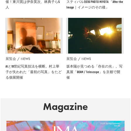
催！東川賞は伊奈英次、林典子ら5
スティバル2026 PHOTO MIYOTA 「After the
人
Image｜イメージのその後」
展覧会
NEWS
展覧会
NEWS
AIと19世紀写真技法を横断。村上華
坂本陽が見つめる「存在の光」。写
子が失われた「最初の写真」をたど
真展「BEAM / Telescope」を京都で開
る個展開催
催
Magazine