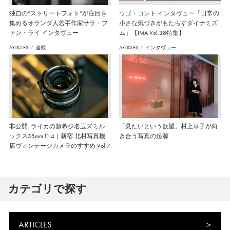
独自の“ストリートフォト”が注目を
ウゴ・コント インタヴュー「日常の
集めるオランダ人若手作家サラ・フ
小さな気づきがもたらすダイナミズ
ァン・ライ インタヴュー
ム」【IMA Vol.38特集】
ARTICLES
／
連載
ARTICLES
／
インタヴュー
非公開: ライカの超希少名玉ズミル
「見たいという欲望」村上華子が向
ックス35mm f1.4｜新宿 北村写真機
き合う写真の起源
店ヴィンテージカメラのすすめ Vol.7
カテゴリで探す
ARTICLES