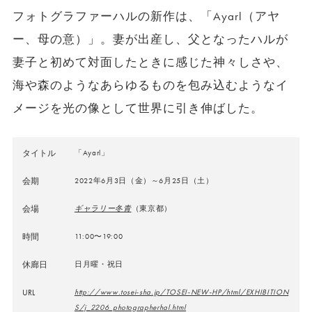
フォトグラファーハルの新作は、「Ayarl（アヤ
ー、母の意）」。妻が出産し、父となったハルが
妻子と初めて対面したときに感じた神々しさや、
海や森のようなあらゆるものを包み込むようなイ
メージを光の像として世界に引き伸ばした。
タイトル
「Ayarl」
会期
2022年6月3日（金）～6月25日（土）
会場
ギャラリー冬青
（東京都）
時間
11:00〜19:00
休廊日
日月曜・祝日
URL
http://www.tosei-sha.jp/TOSEI-NEW-HP/html/EXHIBITION
S/j_2206_photographerhal.html