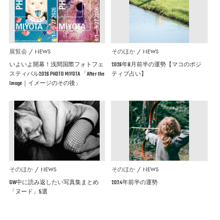
展覧会
NEWS
そのほか
NEWS
いよいよ開幕！浅間国際フォトフェ
2026年8月前半の運勢【マコのポジ
スティバル2026 PHOTO MIYOTA 「After the
ティブ占い】
Image｜イメージのその後」
そのほか
NEWS
そのほか
NEWS
GW中に読み返したい写真集まとめ
2024年前半の運勢
「ヌード」5選