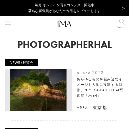
毎⽉ オンライン写真コンテスト開催中
著名な審査員があなたの作品をレビューします
Search
PHOTOGRAPHERHAL
NEWS / 展覧会
6 June 2022
あらゆるものを包み込むイ
メージを大地に投影する新
作、PHOTOGRAPHERHAL写
真展「Ayarl」
AREA：東京都