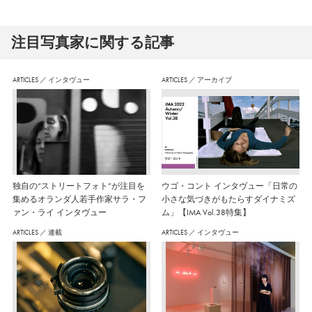
注⽬写真家に関する記事
ARTICLES
／
インタヴュー
ARTICLES
／
アーカイブ
独自の“ストリートフォト”が注目を
ウゴ・コント インタヴュー「日常の
集めるオランダ人若手作家サラ・フ
小さな気づきがもたらすダイナミズ
ァン・ライ インタヴュー
ム」【IMA Vol.38特集】
ARTICLES
／
連載
ARTICLES
／
インタヴュー