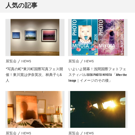
人気の記事
展覧会
NEWS
展覧会
NEWS
”写真の町”東川町国際写真フェス開
いよいよ開幕！浅間国際フォトフェ
催！東川賞は伊奈英次、林典子ら5
スティバル2026 PHOTO MIYOTA 「After the
人
Image｜イメージのその後」
展覧会
NEWS
展覧会
NEWS