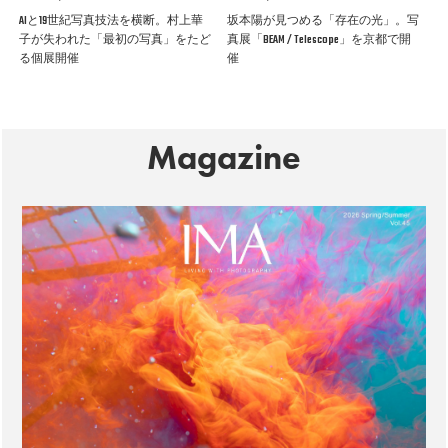
AIと19世紀写真技法を横断。村上華
坂本陽が見つめる「存在の光」。写
子が失われた「最初の写真」をたど
真展「BEAM / Telescope」を京都で開
る個展開催
催
Magazine