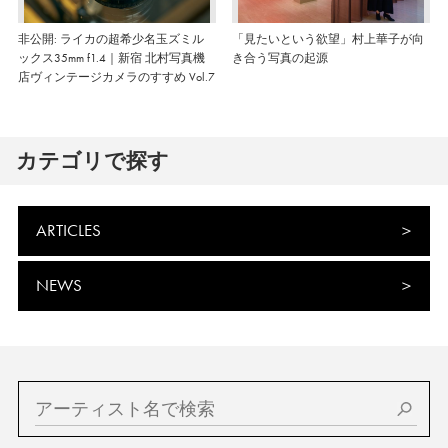
非公開: ライカの超希少名玉ズミル
「見たいという欲望」村上華子が向
ックス35mm f1.4｜新宿 北村写真機
き合う写真の起源
店ヴィンテージカメラのすすめ Vol.7
カテゴリで探す
ARTICLES
NEWS