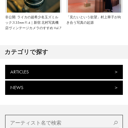
非公開: ライカの超希少名玉ズミル
「見たいという欲望」村上華子が向
ックス35mm f1.4｜新宿 北村写真機
き合う写真の起源
店ヴィンテージカメラのすすめ Vol.7
カテゴリで探す
ARTICLES
NEWS