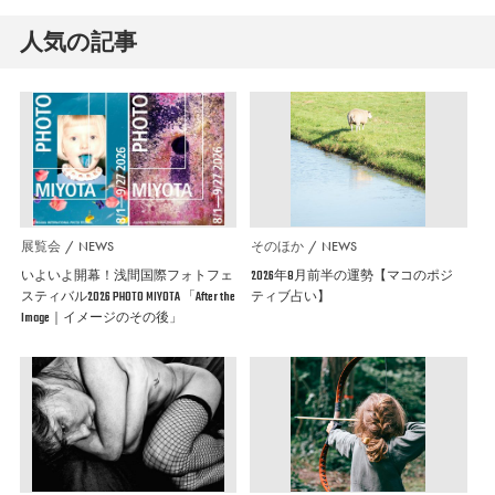
人気の記事
展覧会
NEWS
そのほか
NEWS
いよいよ開幕！浅間国際フォトフェ
2026年8月前半の運勢【マコのポジ
スティバル2026 PHOTO MIYOTA 「After the
ティブ占い】
Image｜イメージのその後」