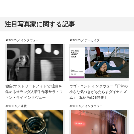
注⽬写真家に関する記事
ARTICLES
／
インタヴュー
ARTICLES
／
アーカイブ
独自の“ストリートフォト”が注目を
ウゴ・コント インタヴュー「日常の
集めるオランダ人若手作家サラ・フ
小さな気づきがもたらすダイナミズ
ァン・ライ インタヴュー
ム」【IMA Vol.38特集】
ARTICLES
／
連載
ARTICLES
／
インタヴュー