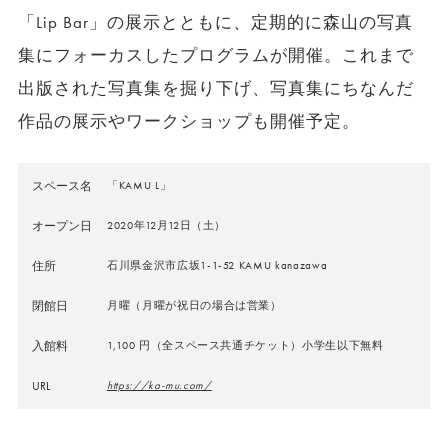
「Lip Bar」の展示とともに、定期的に森山の写真
集にフォーカスしたプログラムが開催。これまで
出版された写真集を掘り下げ、写真集にちなんだ
作品の展示やワークショップも開催予定。
スペース名
「KAMU L」
オープン日
2020年12月12日（土）
住所
石川県金沢市広坂1-1-52 KAMU kanazawa
閉館日
月曜（月曜が祝日の場合は営業）
入館料
1,100 円（全スペース共通チケット）小学生以下無料
URL
https://ka-mu.com/