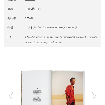
価格
4,600円＋tax
発行年
2016年
仕様
ソフトカバー／200mm×280mm／64ページ
URL
https://ja.twelve-books.com/products/el-blanco-by-ricardo
-cases-ivan-del-rey-de-la-torre