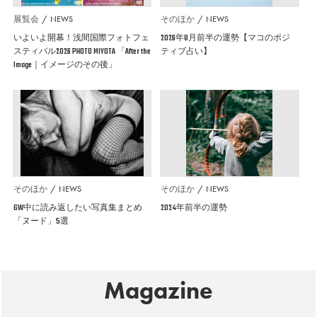
展覧会
NEWS
そのほか
NEWS
いよいよ開幕！浅間国際フォトフェ
2026年8月前半の運勢【マコのポジ
スティバル2026 PHOTO MIYOTA 「After the
ティブ占い】
Image｜イメージのその後」
そのほか
NEWS
そのほか
NEWS
GW中に読み返したい写真集まとめ
2024年前半の運勢
「ヌード」5選
Magazine