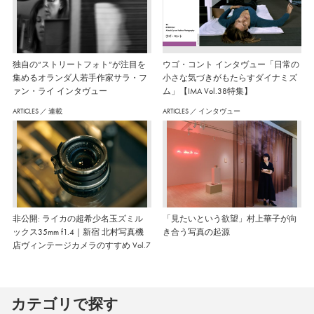
独自の“ストリートフォト”が注目を
ウゴ・コント インタヴュー「日常の
集めるオランダ人若手作家サラ・フ
小さな気づきがもたらすダイナミズ
ァン・ライ インタヴュー
ム」【IMA Vol.38特集】
ARTICLES
／
連載
ARTICLES
／
インタヴュー
非公開: ライカの超希少名玉ズミル
「見たいという欲望」村上華子が向
ックス35mm f1.4｜新宿 北村写真機
き合う写真の起源
店ヴィンテージカメラのすすめ Vol.7
カテゴリで探す