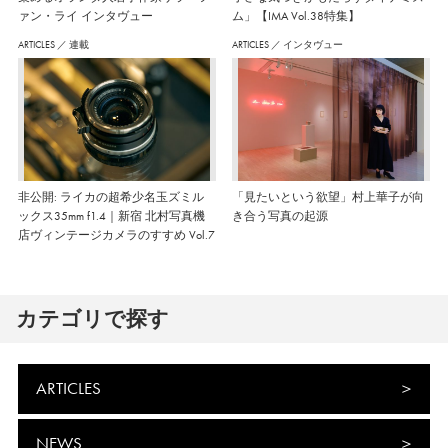
ァン・ライ インタヴュー
ム」【IMA Vol.38特集】
ARTICLES
／
連載
ARTICLES
／
インタヴュー
非公開: ライカの超希少名玉ズミル
「見たいという欲望」村上華子が向
ックス35mm f1.4｜新宿 北村写真機
き合う写真の起源
店ヴィンテージカメラのすすめ Vol.7
カテゴリで探す
ARTICLES
NEWS