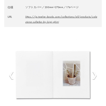
仕様
ソフトカバー／200mm×270mm／176ページ
URL
https://ja.twelve-books.com/collections/all/products/cola
zione-sullerba-by-luigi-ghirri