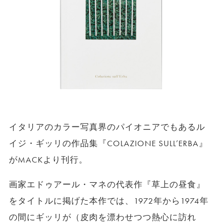
イタリアのカラー写真界のパイオニアでもあるル
イジ・ギッリの作品集『
COLAZIONE SULL’ERBA
』
が
MACK
より刊行。
画家エドゥアール・マネの代表作『草上の昼食』
をタイトルに掲げた本作では、
1972
年から
1974
年
の間にギッリが（皮肉を漂わせつつ熱心に訪れ