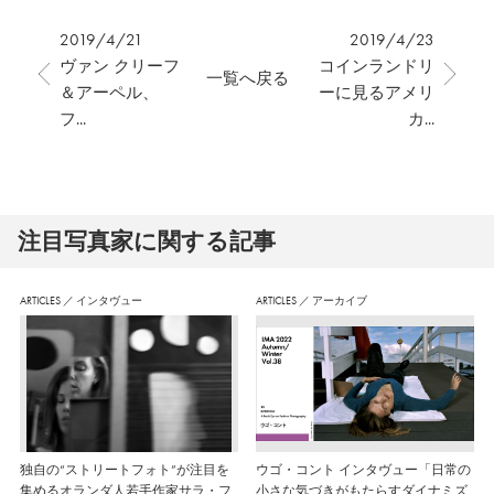
2019/4/21
2019/4/23
ヴァン クリーフ
コインランドリ
一覧へ戻る
＆アーペル、
ーに見るアメリ
フ...
カ...
注⽬写真家に関する記事
ARTICLES
／
インタヴュー
ARTICLES
／
アーカイブ
独自の“ストリートフォト”が注目を
ウゴ・コント インタヴュー「日常の
集めるオランダ人若手作家サラ・フ
小さな気づきがもたらすダイナミズ