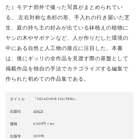
た）モデナ郊外で撮った写真がまとめられてい
る。 左右対称な糸杉の形、手入れの行き届いた芝
生、庭の持ち主の好みが出ている鉢植えの植物に
ヤシの木やサボテンなど、人が作りだした環境の
中にある自然と人工物の接点に注目した。本書
は、後にギッリの全作品を見渡す際の基盤として
掲載作品を独自の手法でカテゴライズする編集で
作られた初めての作品集である。
タイトル
『COLAZIONE SULL’ERBA』
出版社
MACK
価格
6,000円＋tax
出版年
2019年