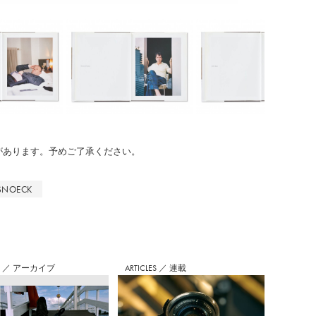
のがあります。予めご了承ください。
SNOECK
S
／
アーカイブ
ARTICLES
／
連載