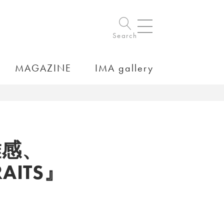
Search
MAGAZINE
IMA gallery
離感、
ITS』