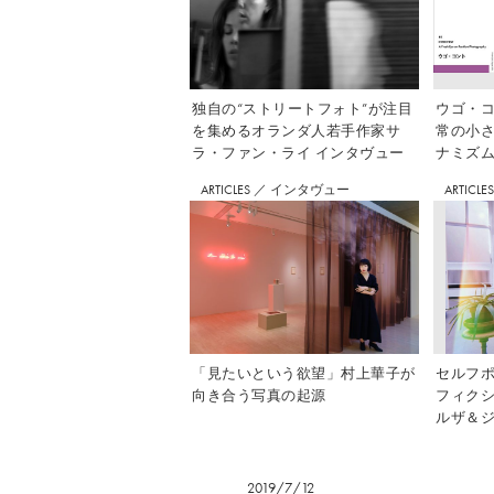
独自の“ストリートフォト”が注目
ウゴ・コ
を集めるオランダ人若手作家サ
常の小
ラ・ファン・ライ インタヴュー
ナミズム」
ARTICLES
／
インタヴュー
ARTICLE
「見たいという欲望」村上華子が
セルフ
向き合う写真の起源
フィク
ルザ＆ジ
2019/7/12