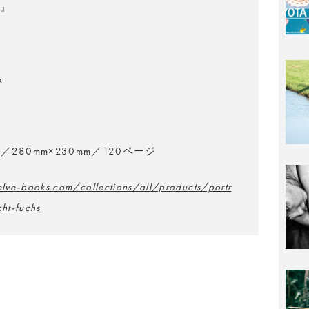
S』
x
280mm×230mm／120ページ
elve-books.com/collections/all/products/portr
cht-fuchs