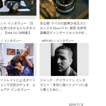
ント インタヴュー「日
非公開: ライカの超希少名玉ズミ
さな気づきがもたらすダイ
ルックス35mm f1.4｜新宿 北村写
【IMA Vol.38特集】
真機店ヴィンテージカメラのすす
め Vol.7
S
／
インタヴュー
ARTICLES
／
インタヴュー
ポートレイトによるオート
ジャック・デイヴィソン インタ
ションで注目のデュオ、エ
ヴュー「本当に強いイメージに辿
ョアナ インタヴュー
り着くために」
2019/7/12