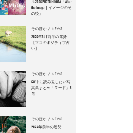
ル2026 PHOTO MIYOTA 「After
the Image｜イメージのそ
の後」
そのほか
NEWS
2026年8月前半の運勢
【マコのポジティブ占
い】
そのほか
NEWS
GW中に読み返したい写
真集まとめ「ヌード」5
選
そのほか
NEWS
2024年前半の運勢