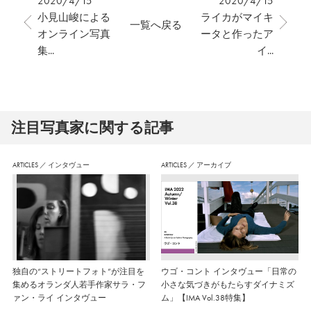
2020/4/15
2020/4/15
小見山峻による
ライカがマイキ
一覧へ戻る
オンライン写真
ータと作ったア
集...
イ...
注⽬写真家に関する記事
ARTICLES
／
インタヴュー
ARTICLES
／
アーカイブ
独自の“ストリートフォト”が注目を
ウゴ・コント インタヴュー「日常の
集めるオランダ人若手作家サラ・フ
小さな気づきがもたらすダイナミズ
ァン・ライ インタヴュー
ム」【IMA Vol.38特集】