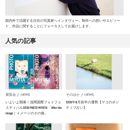
国内外で活躍する注目の写真家へインタヴュー。制作への想いやエピソー
ド、作品に関することにフォーカスしてお届けします。
人気の記事
展覧会
NEWS
そのほか
NEWS
いよいよ開幕！浅間国際フォトフェ
2026年8月前半の運勢【マコのポジ
スティバル2026 PHOTO MIYOTA 「After the
ティブ占い】
Image｜イメージのその後」