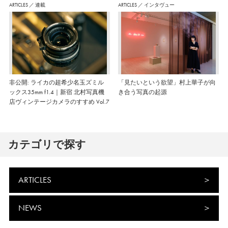
ARTICLES
／
連載
ARTICLES
／
インタヴュー
非公開: ライカの超希少名玉ズミル
「見たいという欲望」村上華子が向
ックス35mm f1.4｜新宿 北村写真機
き合う写真の起源
店ヴィンテージカメラのすすめ Vol.7
カテゴリで探す
ARTICLES
NEWS