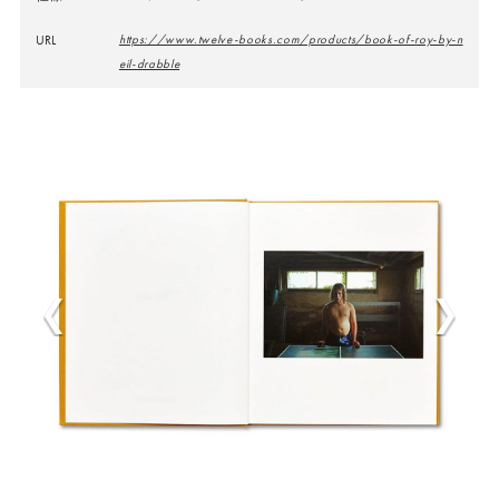
URL
https://www.twelve-books.com/products/book-of-roy-by-n
eil-drabble