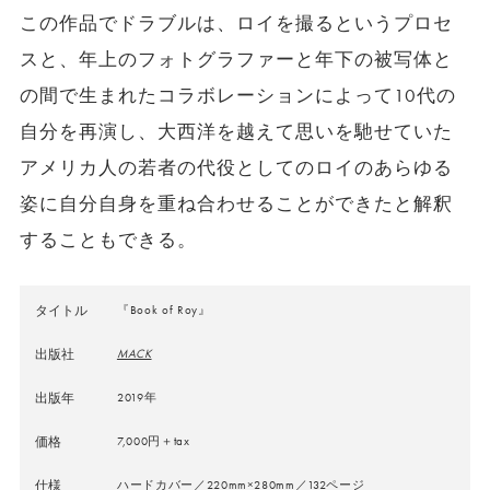
この作品でドラブルは、ロイを撮るというプロセ
スと、年上のフォトグラファーと年下の被写体と
の間で生まれたコラボレーションによって10代の
自分を再演し、大西洋を越えて思いを馳せていた
アメリカ人の若者の代役としてのロイのあらゆる
姿に自分自身を重ね合わせることができたと解釈
することもできる。
タイトル
『Book of Roy』
出版社
MACK
出版年
2019年
価格
7,000円＋tax
仕様
ハードカバー／220mm×280mm／132ページ