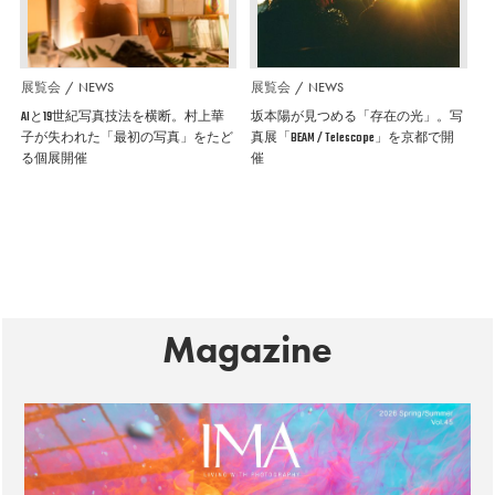
展覧会
NEWS
展覧会
NEWS
AIと19世紀写真技法を横断。村上華
坂本陽が見つめる「存在の光」。写
子が失われた「最初の写真」をたど
真展「BEAM / Telescope」を京都で開
る個展開催
催
Magazine