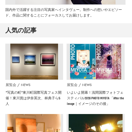
国内外で活躍する注目の写真家へインタヴュー。制作への想いやエピソー
ド、作品に関することにフォーカスしてお届けします。
人気の記事
展覧会
NEWS
展覧会
NEWS
”写真の町”東川町国際写真フェス開
いよいよ開幕！浅間国際フォトフェ
催！東川賞は伊奈英次、林典子ら5
スティバル2026 PHOTO MIYOTA 「After the
人
Image｜イメージのその後」