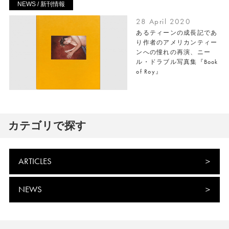
NEWS / 新刊情報
28 April 2020
あるティーンの成長記であ
り作者のアメリカンティー
ンへの憧れの再演、ニー
ル・ドラブル写真集『Book
of Roy』
カテゴリで探す
ARTICLES
NEWS