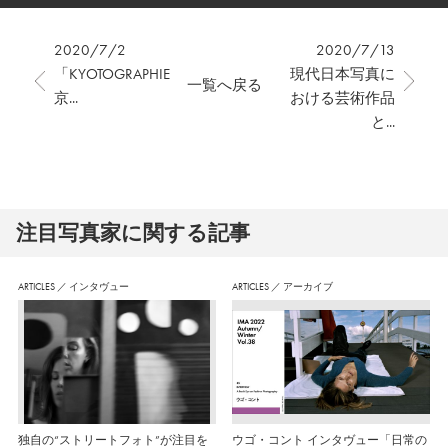
2020/7/2
2020/7/13
「KYOTOGRAPHIE
現代日本写真に
一覧へ戻る
京...
おける芸術作品
と...
注⽬写真家に関する記事
ARTICLES
／
インタヴュー
ARTICLES
／
アーカイブ
独自の“ストリートフォト”が注目を
ウゴ・コント インタヴュー「日常の