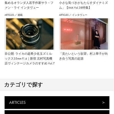
集めるオランダ人若手作家サラ・フ
小さな気づきがもたらすダイナミズ
ァン・ライ インタヴュー
ム」【IMA Vol.38特集】
ARTICLES
／
連載
ARTICLES
／
インタヴュー
非公開: ライカの超希少名玉ズミル
「見たいという欲望」村上華子が向
ックス35mm f1.4｜新宿 北村写真機
き合う写真の起源
店ヴィンテージカメラのすすめ Vol.7
カテゴリで探す
ARTICLES