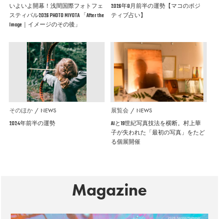
いよいよ開幕！浅間国際フォトフェ
2026年8月前半の運勢【マコのポジ
スティバル2026 PHOTO MIYOTA 「After the
ティブ占い】
Image｜イメージのその後」
そのほか
NEWS
展覧会
NEWS
2024年前半の運勢
AIと19世紀写真技法を横断。村上華
子が失われた「最初の写真」をたど
る個展開催
Magazine