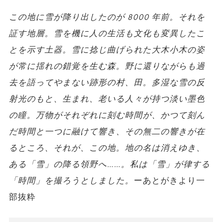
この地に雪が降り出したのが 8000 年前。それを
証す地層。雪を機に人の生活も文化も変異したこ
とを示す土器。雪に捻じ曲げられた大木小木の姿
が常に揺れの錯覚を生む森。野に還りながらも過
去を語ってやまない跡形の村、田。多湿な雪の反
射光のもと、生まれ、老いる人々が持つ淡い墨色
の瞳。
万物がそれぞれに刻む時間が、かつて刻ん
だ時間と一つに融けて響き、その無二の響きが在
るところ、それが、この地。地の名は消えゆき、
ある「雪」の降る領野へ……。
私は「雪」が律する
「時間」を撮ろうとしました。
ーあとがきより一
部抜粋