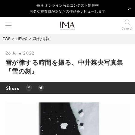
毎⽉ オンライン写真コンテスト開催中
著名な審査員があなたの作品をレビューします
Search
TOP
NEWS
新刊情報
26 June 2022
雪が律する時間を撮る、中井菜央写真集
『雪の刻』
Share