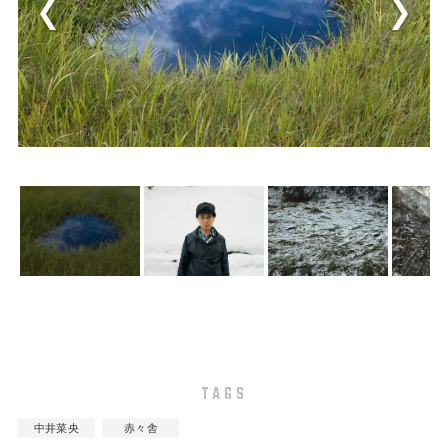
TAGS
中井菜央
赤々舎