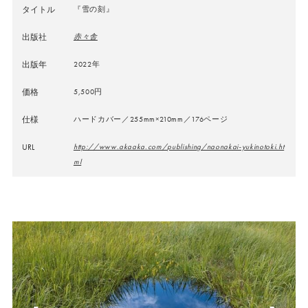
タイトル
『雪の刻』
出版社
赤々舎
出版年
2022年
価格
5,500円
仕様
ハードカバー／255mm×210mm／176ページ
URL
http://www.akaaka.com/publishing/naonakai-yukinotoki.ht
ml