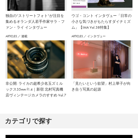
独自の“ストリートフォト”が注目を
ウゴ・コント インタヴュー「日常の
集めるオランダ人若手作家サラ・フ
小さな気づきがもたらすダイナミズ
ァン・ライ インタヴュー
ム」【IMA Vol.38特集】
ARTICLES
／
連載
ARTICLES
／
インタヴュー
非公開: ライカの超希少名玉ズミル
「見たいという欲望」村上華子が向
ックス35mm f1.4｜新宿 北村写真機
き合う写真の起源
店ヴィンテージカメラのすすめ Vol.7
カテゴリで探す