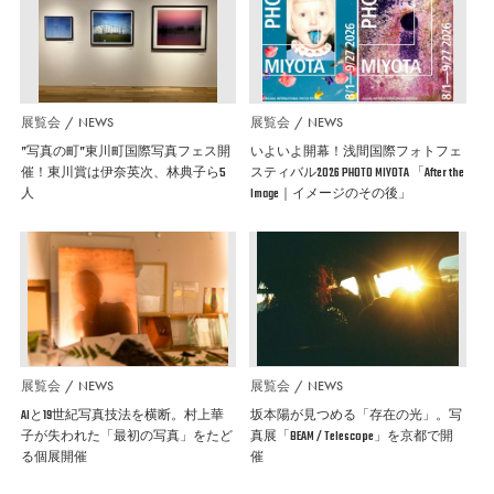
展覧会
NEWS
展覧会
NEWS
”写真の町”東川町国際写真フェス開
いよいよ開幕！浅間国際フォトフェ
催！東川賞は伊奈英次、林典子ら5
スティバル2026 PHOTO MIYOTA 「After the
人
Image｜イメージのその後」
展覧会
NEWS
展覧会
NEWS
AIと19世紀写真技法を横断。村上華
坂本陽が見つめる「存在の光」。写
子が失われた「最初の写真」をたど
真展「BEAM / Telescope」を京都で開
る個展開催
催