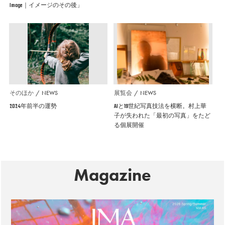
Image｜イメージのその後」
そのほか
NEWS
展覧会
NEWS
2024年前半の運勢
AIと19世紀写真技法を横断。村上華
子が失われた「最初の写真」をたど
る個展開催
Magazine