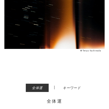
© Tetsuo Kashiwada
|
全体運
キーワード
全体運