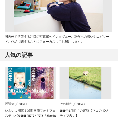
国内外で活躍する注目の写真家へインタヴュー。制作への想いやエピソー
ド、作品に関することにフォーカスしてお届けします。
人気の記事
展覧会
NEWS
そのほか
NEWS
いよいよ開幕！浅間国際フォトフェ
2026年8月前半の運勢【マコのポジ
スティバル2026 PHOTO MIYOTA 「After the
ティブ占い】