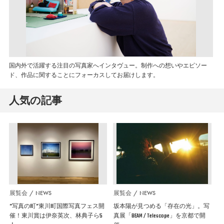
国内外で活躍する注目の写真家へインタヴュー。制作への想いやエピソー
ド、作品に関することにフォーカスしてお届けします。
人気の記事
展覧会
NEWS
展覧会
NEWS
”写真の町”東川町国際写真フェス開
坂本陽が見つめる「存在の光」。写
催！東川賞は伊奈英次、林典子ら5
真展「BEAM / Telescope」を京都で開