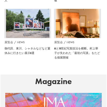
人
催
展覧会
NEWS
展覧会
NEWS
御代田、東川、シャネルなどなど夏
AIと19世紀写真技法を横断。村上華
休みに行きたい展示6選
子が失われた「最初の写真」をたど
る個展開催
Magazine