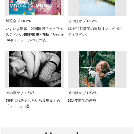
展覧会
NEWS
そのほか
NEWS
いよいよ開幕！浅間国際フォトフェ
2026年8月前半の運勢【マコのポジ
スティバル2026 PHOTO MIYOTA 「After the
ティブ占い】
Image｜イメージのその後」
そのほか
NEWS
そのほか
NEWS
GW中に読み返したい写真集まとめ
2024年前半の運勢
「ヌード」5選