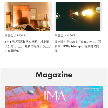
展覧会
NEWS
展覧会
NEWS
AIと19世紀写真技法を横断。村上華
坂本陽が見つめる「存在の光」。写
子が失われた「最初の写真」をたど
真展「BEAM / Telescope」を京都で開
る個展開催
催
Magazine