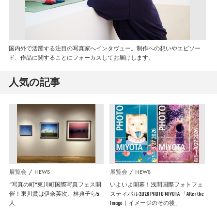
国内外で活躍する注目の写真家へインタヴュー。制作への想いやエピソー
ド、作品に関することにフォーカスしてお届けします。
人気の記事
展覧会
NEWS
展覧会
NEWS
”写真の町”東川町国際写真フェス開
いよいよ開幕！浅間国際フォトフェ
催！東川賞は伊奈英次、林典子ら5
スティバル2026 PHOTO MIYOTA 「After the
人
Image｜イメージのその後」