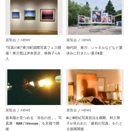
展覧会
NEWS
展覧会
NEWS
”写真の町”東川町国際写真フェス開
御代田、東川、シャネルなどなど夏
催！東川賞は伊奈英次、林典子ら5
休みに行きたい展示6選
人
展覧会
NEWS
展覧会
NEWS
坂本陽が見つめる「存在の光」。写
AIと19世紀写真技法を横断。村上華
真展「BEAM / Telescope」を京都で開
子が失われた「最初の写真」をたど
催
る個展開催