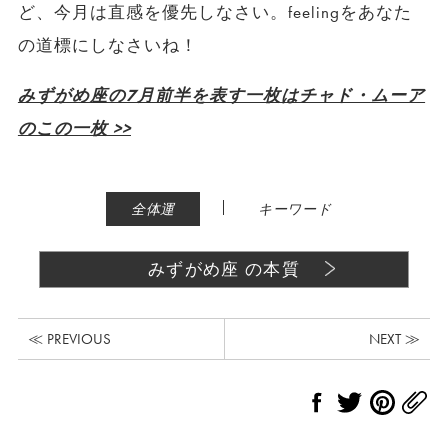
ど、今月は直感を優先しなさい。feelingをあなた
の道標にしなさいね！
みずがめ座の7月前半を表す一枚はチャド・ムーア
のこの一枚 >>
|
全体運
キーワード
みずがめ座 の本質
≪ PREVIOUS
NEXT ≫