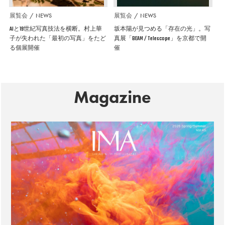
展覧会
NEWS
展覧会
NEWS
AIと19世紀写真技法を横断。村上華
坂本陽が見つめる「存在の光」。写
子が失われた「最初の写真」をたど
真展「BEAM / Telescope」を京都で開
る個展開催
催
Magazine