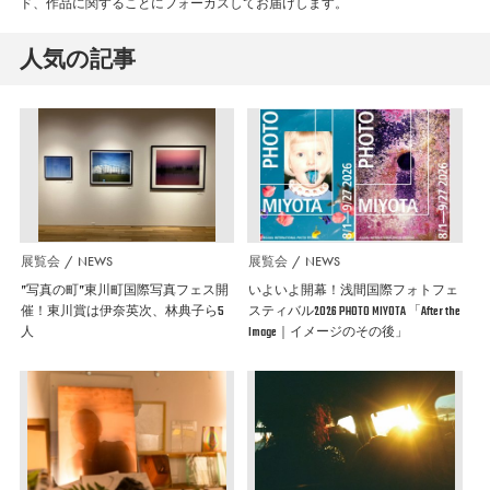
ド、作品に関することにフォーカスしてお届けします。
人気の記事
展覧会
NEWS
展覧会
NEWS
”写真の町”東川町国際写真フェス開
いよいよ開幕！浅間国際フォトフェ
催！東川賞は伊奈英次、林典子ら5
スティバル2026 PHOTO MIYOTA 「After the
人
Image｜イメージのその後」