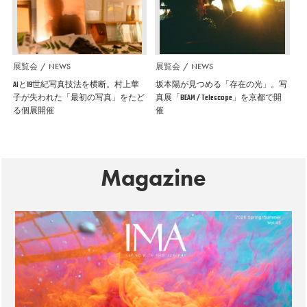
展覧会
NEWS
展覧会
NEWS
AIと19世紀写真技法を横断。村上華
坂本陽が見つめる「存在の光」。写
子が失われた「最初の写真」をたど
真展「BEAM / Telescope」を京都で開
る個展開催
催
Magazine