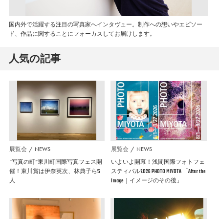
国内外で活躍する注目の写真家へインタヴュー。制作への想いやエピソー
ド、作品に関することにフォーカスしてお届けします。
人気の記事
展覧会
NEWS
展覧会
NEWS
”写真の町”東川町国際写真フェス開
いよいよ開幕！浅間国際フォトフェ
催！東川賞は伊奈英次、林典子ら5
スティバル2026 PHOTO MIYOTA 「After the
人
Image｜イメージのその後」