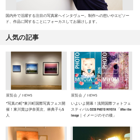
国内外で活躍する注目の写真家へインタヴュー。制作への想いやエピソー
ド、作品に関することにフォーカスしてお届けします。
人気の記事
展覧会
NEWS
展覧会
NEWS
”写真の町”東川町国際写真フェス開
いよいよ開幕！浅間国際フォトフェ
催！東川賞は伊奈英次、林典子ら5
スティバル2026 PHOTO MIYOTA 「After the
人
Image｜イメージのその後」