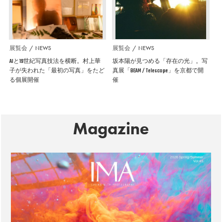
展覧会
NEWS
展覧会
NEWS
AIと19世紀写真技法を横断。村上華
坂本陽が見つめる「存在の光」。写
子が失われた「最初の写真」をたど
真展「BEAM / Telescope」を京都で開
る個展開催
催
Magazine