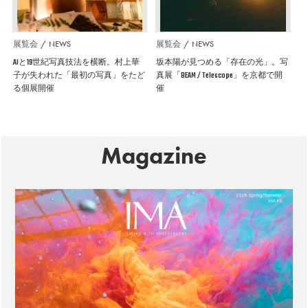
展覧会
NEWS
展覧会
NEWS
AIと19世紀写真技法を横断。村上華
坂本陽が見つめる「存在の光」。写
子が失われた「最初の写真」をたど
真展「BEAM / Telescope」を京都で開
る個展開催
催
Magazine