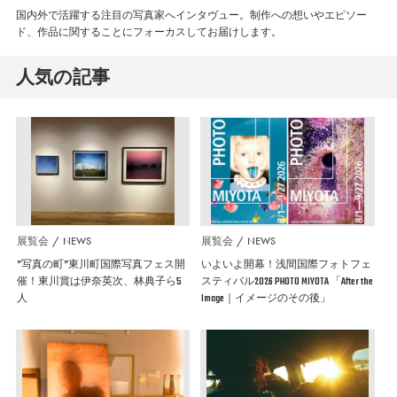
国内外で活躍する注目の写真家へインタヴュー。制作への想いやエピソー
ド、作品に関することにフォーカスしてお届けします。
人気の記事
展覧会
NEWS
展覧会
NEWS
”写真の町”東川町国際写真フェス開
いよいよ開幕！浅間国際フォトフェ
催！東川賞は伊奈英次、林典子ら5
スティバル2026 PHOTO MIYOTA 「After the
人
Image｜イメージのその後」