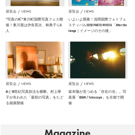
展覧会
NEWS
展覧会
NEWS
”写真の町”東川町国際写真フェス開
いよいよ開幕！浅間国際フォトフェ
催！東川賞は伊奈英次、林典子ら5
スティバル2026 PHOTO MIYOTA 「After the
人
Image｜イメージのその後」
展覧会
NEWS
展覧会
NEWS
AIと19世紀写真技法を横断。村上華
坂本陽が見つめる「存在の光」。写
子が失われた「最初の写真」をたど
真展「BEAM / Telescope」を京都で開
る個展開催
催
Magazine