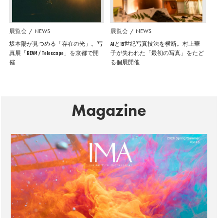
展覧会
NEWS
展覧会
NEWS
坂本陽が見つめる「存在の光」。写
AIと19世紀写真技法を横断。村上華
真展「BEAM / Telescope」を京都で開
子が失われた「最初の写真」をたど
催
る個展開催
Magazine