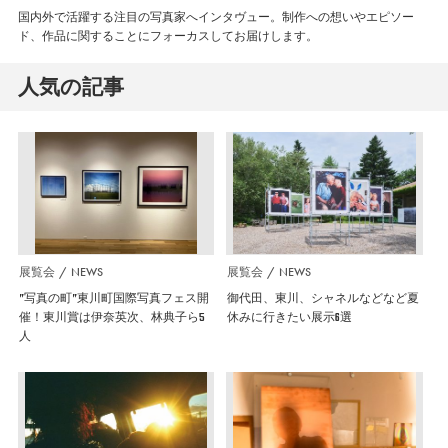
国内外で活躍する注目の写真家へインタヴュー。制作への想いやエピソー
ド、作品に関することにフォーカスしてお届けします。
人気の記事
展覧会
NEWS
展覧会
NEWS
”写真の町”東川町国際写真フェス開
御代田、東川、シャネルなどなど夏
催！東川賞は伊奈英次、林典子ら5
休みに行きたい展示6選
人