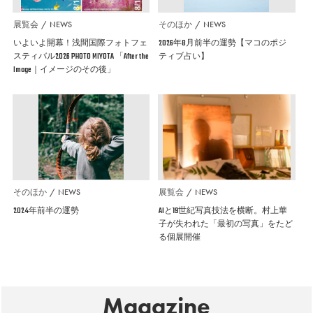
展覧会
NEWS
そのほか
NEWS
いよいよ開幕！浅間国際フォトフェ
2026年8月前半の運勢【マコのポジ
スティバル2026 PHOTO MIYOTA 「After the
ティブ占い】
Image｜イメージのその後」
そのほか
NEWS
展覧会
NEWS
2024年前半の運勢
AIと19世紀写真技法を横断。村上華
子が失われた「最初の写真」をたど
る個展開催
Magazine