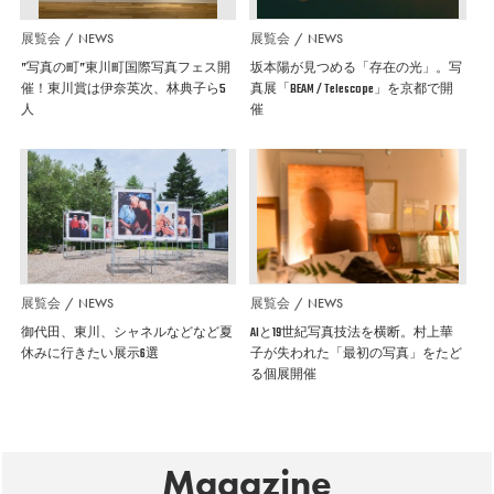
展覧会
NEWS
展覧会
NEWS
”写真の町”東川町国際写真フェス開
坂本陽が見つめる「存在の光」。写
催！東川賞は伊奈英次、林典子ら5
真展「BEAM / Telescope」を京都で開
人
催
展覧会
NEWS
展覧会
NEWS
御代田、東川、シャネルなどなど夏
AIと19世紀写真技法を横断。村上華
休みに行きたい展示6選
子が失われた「最初の写真」をたど
る個展開催
Magazine