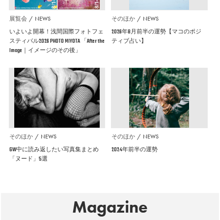
展覧会
NEWS
そのほか
NEWS
いよいよ開幕！浅間国際フォトフェ
2026年8月前半の運勢【マコのポジ
スティバル2026 PHOTO MIYOTA 「After the
ティブ占い】
Image｜イメージのその後」
そのほか
NEWS
そのほか
NEWS
GW中に読み返したい写真集まとめ
2024年前半の運勢
「ヌード」5選
Magazine