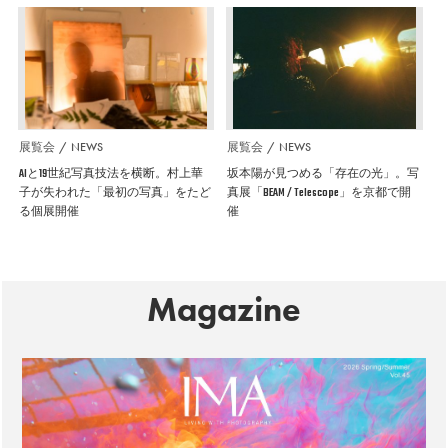
展覧会
NEWS
展覧会
NEWS
AIと19世紀写真技法を横断。村上華
坂本陽が見つめる「存在の光」。写
子が失われた「最初の写真」をたど
真展「BEAM / Telescope」を京都で開
る個展開催
催
Magazine