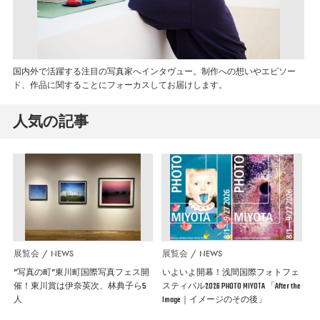
国内外で活躍する注目の写真家へインタヴュー。制作への想いやエピソー
ド、作品に関することにフォーカスしてお届けします。
人気の記事
展覧会
NEWS
展覧会
NEWS
”写真の町”東川町国際写真フェス開
いよいよ開幕！浅間国際フォトフェ
催！東川賞は伊奈英次、林典子ら5
スティバル2026 PHOTO MIYOTA 「After the
人
Image｜イメージのその後」