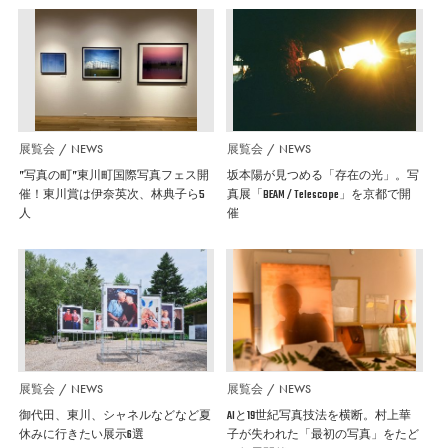
展覧会
NEWS
展覧会
NEWS
”写真の町”東川町国際写真フェス開
坂本陽が見つめる「存在の光」。写
催！東川賞は伊奈英次、林典子ら5
真展「BEAM / Telescope」を京都で開
人
催
展覧会
NEWS
展覧会
NEWS
御代田、東川、シャネルなどなど夏
AIと19世紀写真技法を横断。村上華
休みに行きたい展示6選
子が失われた「最初の写真」をたど