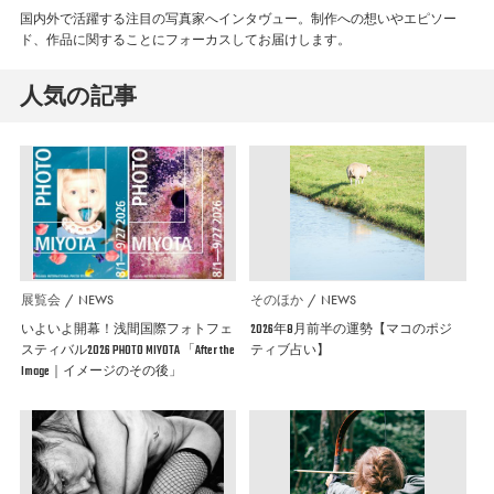
国内外で活躍する注目の写真家へインタヴュー。制作への想いやエピソー
ド、作品に関することにフォーカスしてお届けします。
人気の記事
展覧会
NEWS
そのほか
NEWS
いよいよ開幕！浅間国際フォトフェ
2026年8月前半の運勢【マコのポジ
スティバル2026 PHOTO MIYOTA 「After the
ティブ占い】
Image｜イメージのその後」