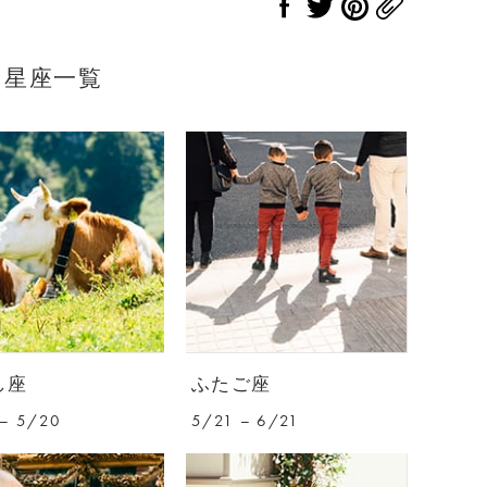
星座一覧
し座
ふたご座
– 5/20
5/21 – 6/21