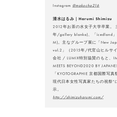
Instagram
@makocha216
清水はるみ｜Harumi Shimizu
2012年お茶の水女子大学卒業。 主な個
年/gallery blanka)、「icedla
M)。主なグループ展に「New Japan
vol.2」（2015年/代官山ヒ
会社 / LUMIX特別協賛のもと、
MEETS BEYOND2020 BY JAPA
「KYOTOGRAPHIE 京都国際写
現代日本女性写真家たちの祝祭”に選出。m
示。
http://shimizuharumi.com/