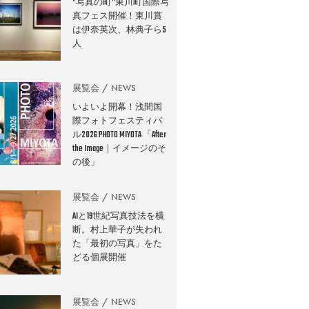
”写真の町”東川町国際写
真フェス開催！東川賞
は伊奈英次、林典子ら5
人
展覧会
NEWS
いよいよ開幕！浅間国
際フォトフェスティバ
ル2026 PHOTO MIYOTA 「After
the Image｜イメージのそ
の後」
展覧会
NEWS
AIと19世紀写真技法を横
断。村上華子が失われ
た「最初の写真」をた
どる個展開催
展覧会
NEWS