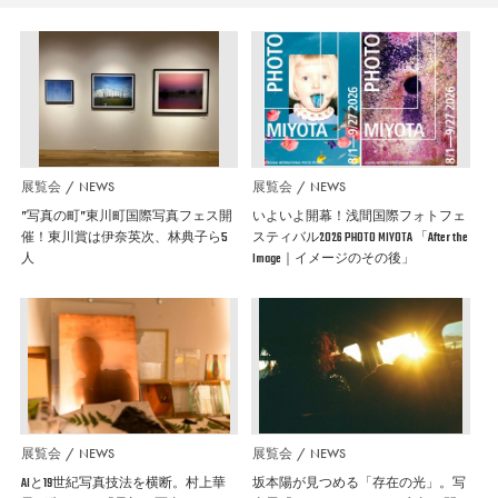
展覧会
NEWS
展覧会
NEWS
”写真の町”東川町国際写真フェス開
いよいよ開幕！浅間国際フォトフェ
催！東川賞は伊奈英次、林典子ら5
スティバル2026 PHOTO MIYOTA 「After the
人
Image｜イメージのその後」
展覧会
NEWS
展覧会
NEWS
AIと19世紀写真技法を横断。村上華
坂本陽が見つめる「存在の光」。写