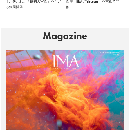
子が失われた「最初の写真」をたど
真展「BEAM / Telescope」を京都で開
る個展開催
催
Magazine