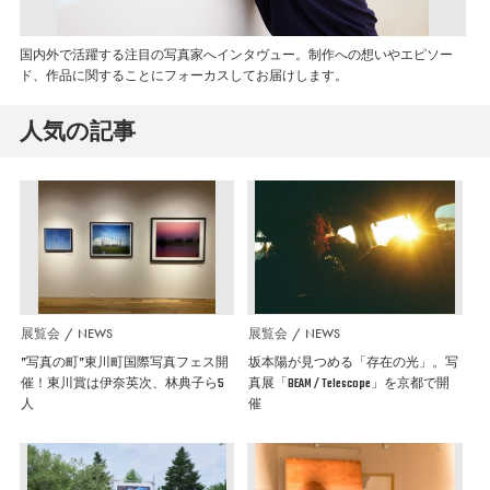
国内外で活躍する注目の写真家へインタヴュー。制作への想いやエピソー
ド、作品に関することにフォーカスしてお届けします。
人気の記事
展覧会
NEWS
展覧会
NEWS
”写真の町”東川町国際写真フェス開
坂本陽が見つめる「存在の光」。写
催！東川賞は伊奈英次、林典子ら5
真展「BEAM / Telescope」を京都で開
人
催