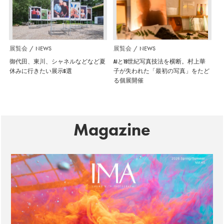
展覧会
NEWS
展覧会
NEWS
御代田、東川、シャネルなどなど夏
AIと19世紀写真技法を横断。村上華
休みに行きたい展示6選
子が失われた「最初の写真」をたど
る個展開催
Magazine