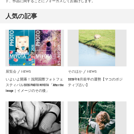
ド、作品に関することにフォーカスしてお届けします。
人気の記事
展覧会
NEWS
そのほか
NEWS
いよいよ開幕！浅間国際フォトフェ
2026年8月前半の運勢【マコのポジ
スティバル2026 PHOTO MIYOTA 「After the
ティブ占い】
Image｜イメージのその後」