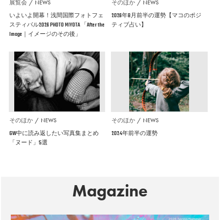
展覧会
NEWS
そのほか
NEWS
いよいよ開幕！浅間国際フォトフェ
2026年8月前半の運勢【マコのポジ
スティバル2026 PHOTO MIYOTA 「After the
ティブ占い】
Image｜イメージのその後」
そのほか
NEWS
そのほか
NEWS
GW中に読み返したい写真集まとめ
2024年前半の運勢
「ヌード」5選
Magazine