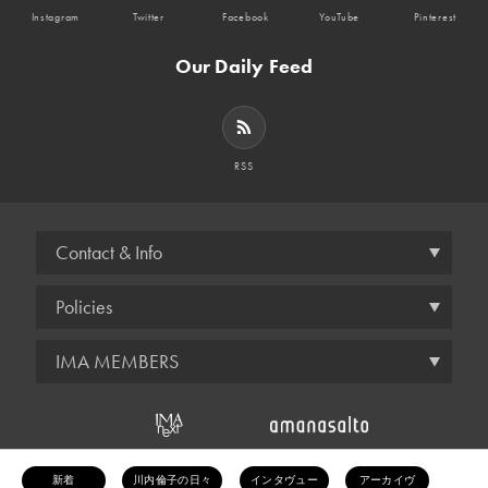
Instagram
Twitter
Facebook
YouTube
Pinterest
Our Daily Feed
RSS
Contact & Info
Policies
IMA MEMBERS
© amana inc.
新着
川内倫子の日々
インタヴュー
アーカイヴ