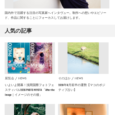
国内外で活躍する注目の写真家へインタヴュー。制作への想いやエピソー
ド、作品に関することにフォーカスしてお届けします。
人気の記事
展覧会
NEWS
そのほか
NEWS
いよいよ開幕！浅間国際フォトフェ
2026年8月前半の運勢【マコのポジ
スティバル2026 PHOTO MIYOTA 「After the
ティブ占い】
Image｜イメージのその後」