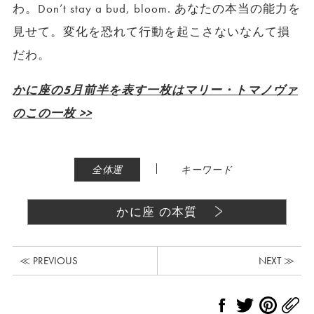
わ。Don’t stay a bud, bloom. あなたの本当の能力を
見せて。変化を恐れて行動を起こさないなんて損
だわ。
かに座の5月前半を表す一枚はマリー・トマノヴァ
のこの一枚 >>
|
全体運
キーワード
かに座 の本質
≪ PREVIOUS
NEXT ≫