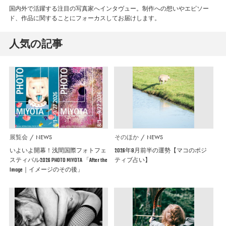
国内外で活躍する注目の写真家へインタヴュー。制作への想いやエピソー
ド、作品に関することにフォーカスしてお届けします。
人気の記事
展覧会
NEWS
そのほか
NEWS
いよいよ開幕！浅間国際フォトフェ
2026年8月前半の運勢【マコのポジ
スティバル2026 PHOTO MIYOTA 「After the
ティブ占い】
Image｜イメージのその後」