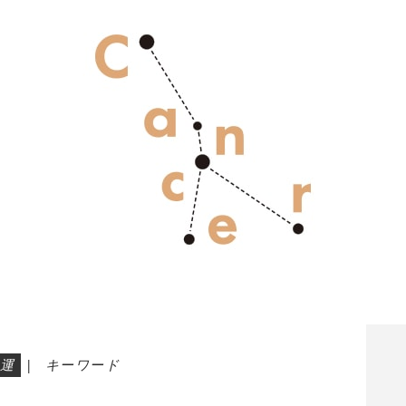
運
|
キーワード