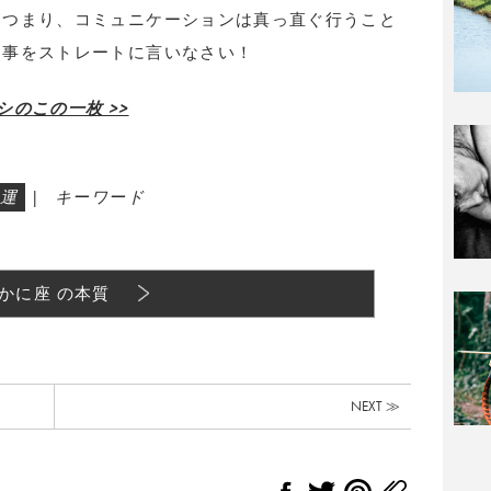
。つまり、コミュニケーションは真っ直ぐ行うこと
物事をストレートに言いなさい！
のこの一枚 >>
運
|
キーワード
かに座 の本質
NEXT ≫